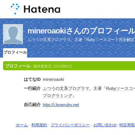
mineroaokiさんのプロフィー
ふつうの文系プログラマ。主著『Rubyソースコード完全解説』
プロフィール
プロフィール
最終更新日:
2014/06/12
はてなID
mineroaoki
一行紹介
ふつう
の
文系
プログラマ
。主著『
Ruby
ソースコ
プログラミング
』
自己紹介
http://i.loveruby.net
ホーム
-
利用規約
-
プライバシーポリシー
-
お問い合わせ
-
特定商取