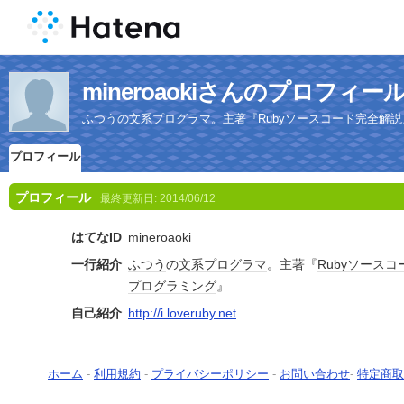
mineroaokiさんのプロフィー
ふつうの文系プログラマ。主著『Rubyソースコード完全解説』
プロフィール
プロフィール
最終更新日:
2014/06/12
はてなID
mineroaoki
一行紹介
ふつう
の
文系
プログラマ
。主著『
Ruby
ソースコ
プログラミング
』
自己紹介
http://i.loveruby.net
ホーム
-
利用規約
-
プライバシーポリシー
-
お問い合わせ
-
特定商取