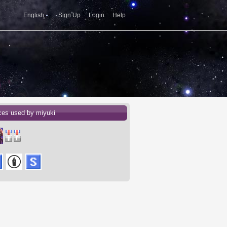
English
Sign Up
Login
Help
ces used by miyuki