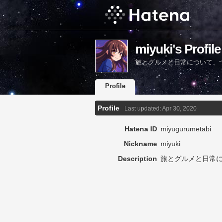
miyuki's Profile
旅とグルメと日常について、
Profile
Profile
Last updated:
Apr 30, 2020
Hatena ID
miyugurumetabi
Nickname
miyuki
Description
旅とグルメと日常