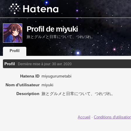
Profil de miyuki
旅とグルメと日常について、つれづれ。
Profil
Profil
Dernière mise à jour:
30 avr. 2020
Hatena ID
miyugurumetabi
Nom d'utilisateur
miyuki
Description
旅とグルメと日常について、つれづれ。
Accueil
-
Conditions d'utilisatio