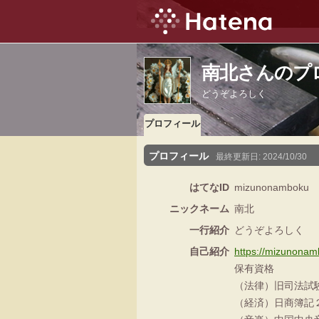
南北さんのプ
どうぞよろしく
プロフィール
プロフィール
最終更新日:
2024/10/30
はてなID
mizunonamboku
ニックネーム
南北
一行紹介
どうぞよろしく
自己紹介
https://mizunonam
保有資格
（法律）旧司法試
（経済）日商簿記