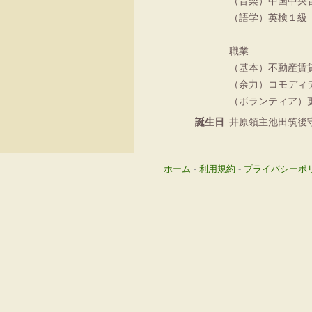
（音楽）中国中央
（語学）英検１級
職業
（基本）不動産賃
（余力）コモディ
（ボランティア）更
誕生日
井原領主池田筑後
ホーム
-
利用規約
-
プライバシーポ