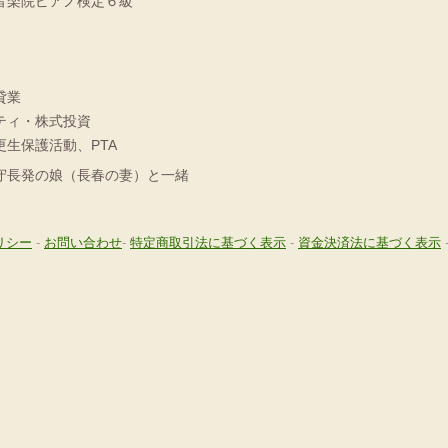
音楽院ピアノ検定６級
貸業
ティ・株式投資
生保護活動、PTA
守長発の娘（長春の妻）と一緒
リシー
-
お問い合わせ
-
特定商取引法に基づく表示
-
資金決済法に基づく表示