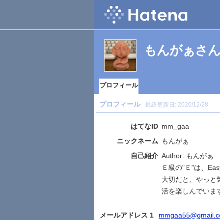
もんがぁさ
プロフィール
プロフィール
最終更新日:
2020/12/28
はてなID
mm_gaa
ニックネーム
もんがぁ
自己紹介
Author: もんがぁ
Ｅ級の"Ｅ"は、Ea
大切だと、やっと
活を楽しんでいま
メールアドレス 1
mmgaa55@gmail.