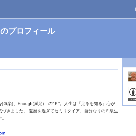
んのプロフィール
sy(気楽)、Enough(満足) の"Ｅ"。人生は『足るを知る』心が
気づきました。 還暦を過ぎてセミリタイア、自分なりのＥ級生
す。
com