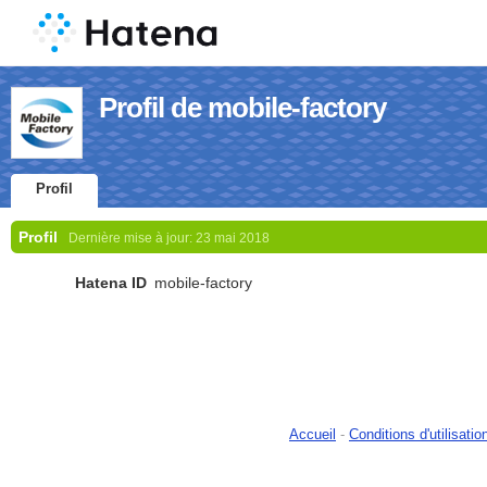
Profil de mobile-factory
Profil
Profil
Dernière mise à jour:
23 mai 2018
Hatena ID
mobile-factory
Accueil
-
Conditions d'utilisatio