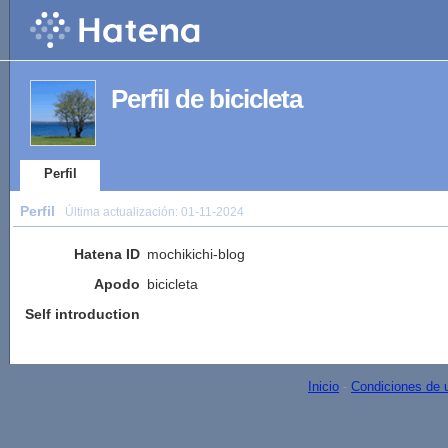
Perfil de bicicleta
Perfil
Perfil
Última actualización:
01-11-2024
Hatena ID
mochikichi-blog
Apodo
bicicleta
Self introduction
Inicio
-
Condiciones de 