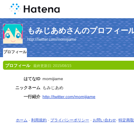
もみじあめさんのプロフィー
http://twitter.com/momijiame
プロフィール
プロフィール
最終更新日:
2015/08/15
はてなID
momijiame
ニックネーム
もみじあめ
一行紹介
http://twitter.com/momijiame
ホーム
-
利用規約
-
プライバシーポリシー
-
お問い合わせ
-
特定商取