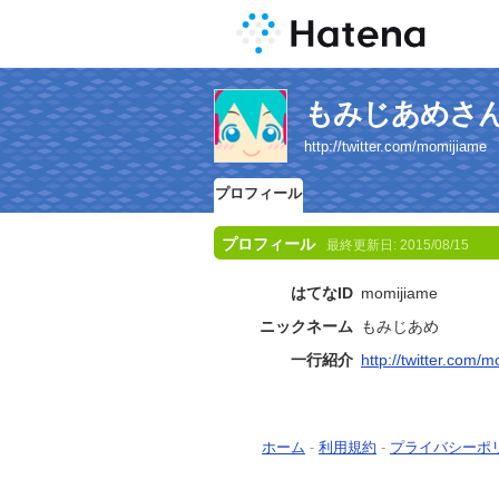
もみじあめさ
http://twitter.com/momijiame
プロフィール
プロフィール
最終更新日:
2015/08/15
はてなID
momijiame
ニックネーム
もみじあめ
一行紹介
http://twitter.com/
ホーム
-
利用規約
-
プライバシーポ