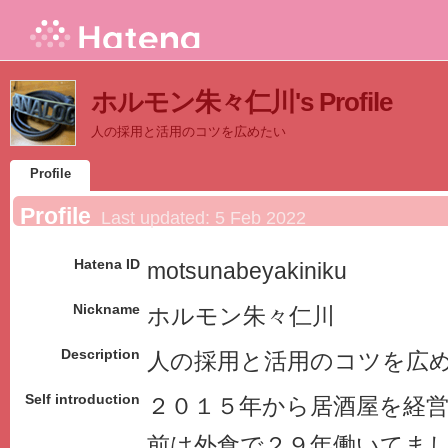
ホルモン朱々仁川's Profile
人の採用と活用のコツを広めたい
Profile
Profile
Last updated:
5 Feb 2022
Hatena ID
motsunabeyakiniku
Nickname
ホルモン朱々仁川
Description
人の採用と活用のコツを広
Self introduction
２０１５年から居酒屋を経
前は外食で２９年働いてま