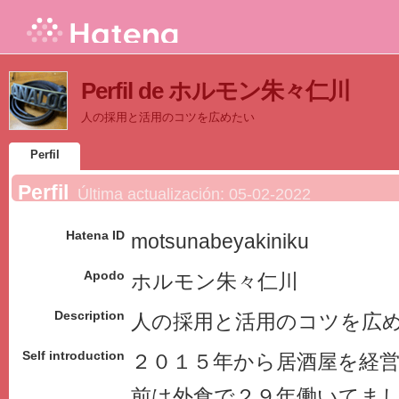
Perfil de ホルモン朱々仁川
人の採用と活用のコツを広めたい
Perfil
Perfil
Última actualización:
05-02-2022
Hatena ID
motsunabeyakiniku
Apodo
ホルモン朱々仁川
Description
人の採用と活用のコツを広
Self introduction
２０１５年から居酒屋を経
前は外食で２９年働いてま