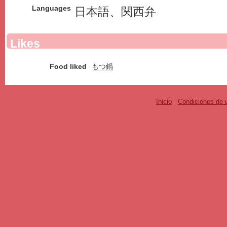
Languages
日本語、関西弁
Likes
Food liked
もつ鍋
Inicio
-
Condiciones de 