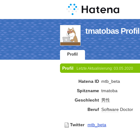
tmatobas Profil
Profil
Profil
Letzte Aktualisierung:
03.05.2020
Hatena ID
mtb_beta
Spitzname
tmatoba
Geschlecht
男性
Beruf
Software
Doctor
Twitter
mtb_beta