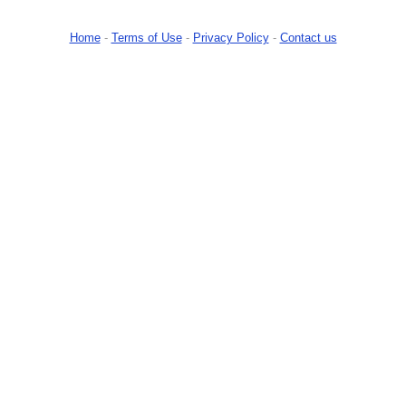
Home
-
Terms of Use
-
Privacy Policy
-
Contact us