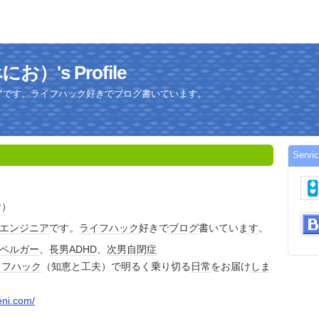
）'s Profile
ニアです。ライフハック好きでブログ書いています。
Serv
お）
エンジニア
です。
ライフハック
好きで
ブログ
書いてい
ます
。
ペルガー
、
長男
ADHD
、
次男
自閉症
イフハック
（知恵と工夫）で明るく乗り切る
日常
をお届け
しま
eni.com/