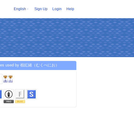
English
Sign Up
Login
Help
ices used by 椋紅緒（むくべにお）