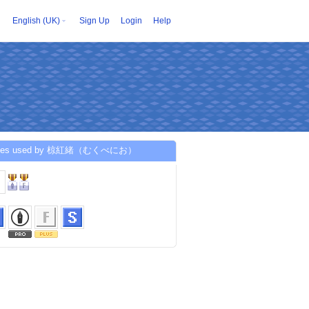
English (UK)
Sign Up
Login
Help
ices used by 椋紅緒（むくべにお）