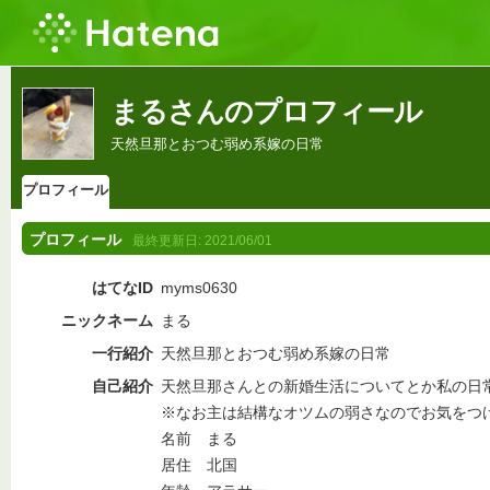
まるさんのプロフィール
天然旦那とおつむ弱め系嫁の日常
プロフィール
プロフィール
最終更新日:
2021/06/01
はてなID
myms0630
ニックネーム
まる
一行紹介
天然旦那とおつむ弱め系嫁の日常
自己紹介
天然旦那さんとの新婚生活についてとか私の日
※なお主は結構なオツムの弱さなのでお気をつけ
名前 まる
居住 北国