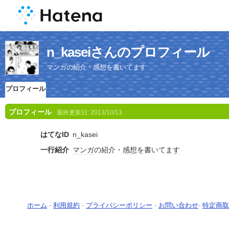
n_kaseiさんのプロフィール
マンガの紹介・感想を書いてます
プロフィール
プロフィール
最終更新日:
2013/10/13
はてなID
n_kasei
一行紹介
マンガ
の紹介・
感想
を書いて
ます
ホーム
-
利用規約
-
プライバシーポリシー
-
お問い合わせ
-
特定商取