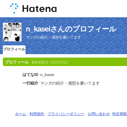
n_kaseiさんのプロフィール
マンガの紹介・感想を書いてます
プロフィール
プロフィール
最終更新日:
2013/10/13
はてなID
n_kasei
一行紹介
マンガ
の紹介・
感想
を書いて
ます
ホーム
-
利用規約
-
プライバシーポリシー
-
お問い合わせ
-
特定商取