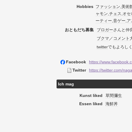
Hobbies
ファッション
,
美術
ャモン
,
チェス
,
オセ
ーティー
,
音ゲー
,
ア
おともだち募集
ブロガー
さんと仲
ブクマ
／
コメント
twitter
でもよろし
Facebook
https://www.facebook.c
Twitter
https://twitter.com/nag
Ich mag
Kunst liked
草間彌生
Essen liked
海鮮丼