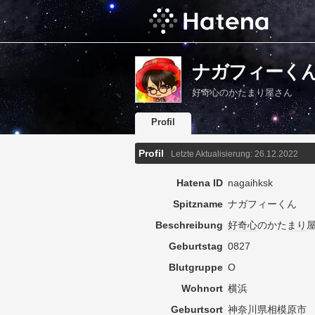
ナガフィーくんs P
好奇心のかたまり屋さん
Profil
Profil
Letzte Aktualisierung:
26.12.2022
Hatena ID
nagaihksk
Spitzname
ナガフィーくん
Beschreibung
好奇心
のかた
まり
Geburtstag
0827
Blutgruppe
O
Wohnort
横浜
Geburtsort
神奈川県相模原市