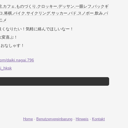
館
,
カフェ
,
ものづくり
,
クロッキー
,
デッサン
,
一眼レフ
,
バックギ
ロ
,
将棋
,
バイク
,
サイクリング
,
サッカー
,
バド
,
スノボー
,飲み,
パ
ニメ
良くなりたい！気軽に絡んでほしいなー！
大変喜ぶ！
くおなしゃす！
om/daiki.nagai.796
ai_hksk
Home
-
Benutzervereinbarung
-
Hinweis
-
Kontakt