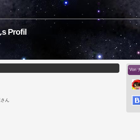
rofil
Von 
屋さん