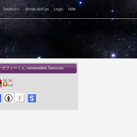
Deutsch
Melde dich an
Login
Hilfe
ナガフィーくん verwendete Services.