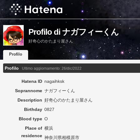
Profilo di ナガフィーくん
好奇心のかたまり屋さん
Profilo
Profilo
Ultimo aggiornamento:
26/dic/2022
Hatena ID
nagaihksk
Soprannome
ナガフィーくん
Description
好奇心
のかた
まり
屋さん
Birthday
0827
Blood type
O
Place of
横浜
residence
神奈川県相模原市