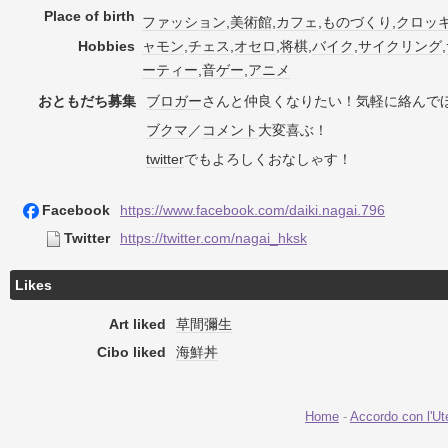
Place of birth
ファッション
,
美術館
,
カフェ
,
ものづくり
,
クロッ
Hobbies
ャモン
,
チェス
,
オセロ
,
将棋
,
バイク
,
サイクリング
,
ーティー
,
音ゲー
,
アニメ
おともだち募集
ブロガー
さんと仲良くなりたい！気軽に絡んで
ブクマ
／
コメント
大変喜ぶ！
twitter
でもよろしくおなしゃす！
Facebook
https://www.facebook.com/daiki.nagai.796
Twitter
https://twitter.com/nagai_hksk
Likes
Art liked
草間彌生
Cibo liked
海鮮丼
Home
-
Accordo con l'Ut