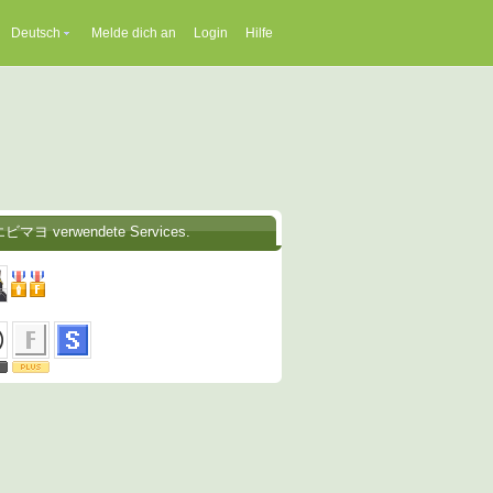
Deutsch
Melde dich an
Login
Hilfe
エビマヨ verwendete Services.