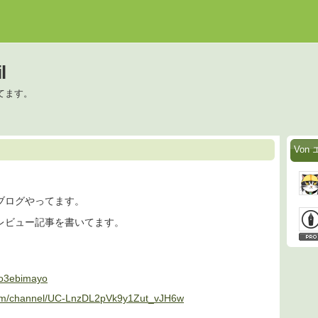
l
てます。
Von 
ブログやってます。
レビュー記事を書いてます。
hco3ebimayo
com/channel/UC-LnzDL2pVk9y1Zut_vJH6w