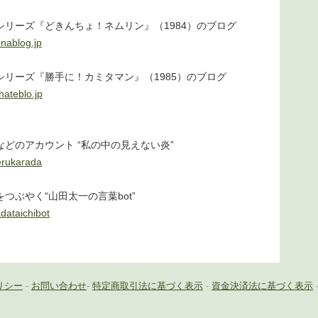
シリーズ『どきんちょ！ネムリン』（1984）のブログ
enablog.jp
シリーズ『勝手に！カミタマン』（1985）のブログ
hateblo.jp
などのアカウント “私の中の見えない炎”
erukarada
つぶやく“山田太一の言葉bot”
dataichibot
リシー
-
お問い合わせ
-
特定商取引法に基づく表示
-
資金決済法に基づく表示