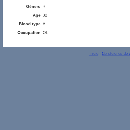
Género
♀
Age
32
Blood type
A
Occupation
OL
Inicio
-
Condiciones de 