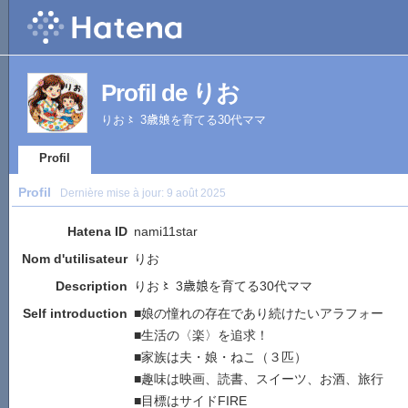
Profil de りお
りお〻 3歳娘を育てる30代ママ
Profil
Profil
Dernière mise à jour:
9 août 2025
Hatena ID
nami11star
Nom d'utilisateur
りお
Description
りお〻 3歳娘を育てる30代ママ
Self introduction
■娘の憧れの存在であり続けたいアラフォー
■生活の〈楽〉を追求！
■家族は夫・娘・ねこ（３匹）
■趣味は映画、読書、スイーツ、お酒、旅行
■目標はサイドFIRE