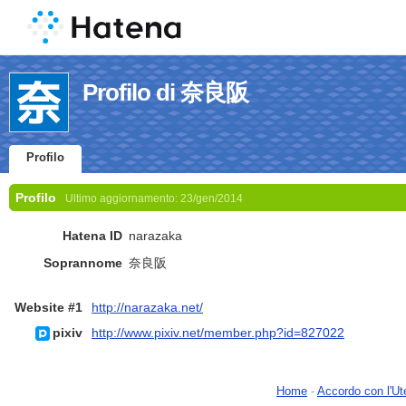
Profilo di 奈良阪
Profilo
Profilo
Ultimo aggiornamento:
23/gen/2014
Hatena ID
narazaka
Soprannome
奈良阪
Website #1
http://narazaka.net/
pixiv
http://www.pixiv.net/member.php?id=827022
Home
-
Accordo con l'Ut