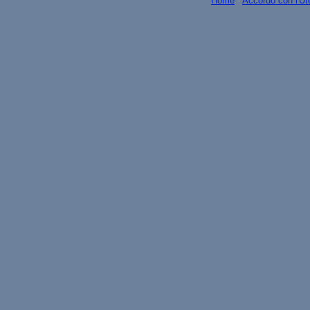
Home
-
Accordo con l'Ut