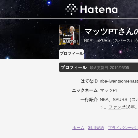
マッツPTさん
NBA、SPURS（スパーズ
プロフィール
プロフィール
最終更新日:
2019/05/05
はてなID
nba-iwantsomenast
ニックネーム
マッツPT
一行紹介
NBA
、SPURS（
ス
す。
ファン
歴18年
ホーム
-
利用規約
-
プライバシーポ