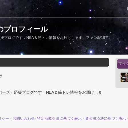
のプロフィール
）応援ブログです．NBA＆筋トレ情報をお届けします。ファン歴18年。
マッ
y
パーズ
）
応援
ブログ
です．
NBA
＆
筋トレ
情報
をお届け
しま
。
リシー
-
お問い合わせ
-
特定商取引法に基づく表示
-
資金決済法に基づく表示