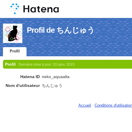
Profil de ちんじゅう
Profil
Profil
Dernière mise à jour:
20 janv. 2015
Hatena ID
neko_aquaalta
Nom d'utilisateur
ちんじゅう
Accueil
-
Conditions d'utilisatio