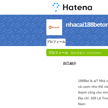
nhacai188b
プロフィール
プロフィール
最終更新日:
2022/04/02
自己紹介
188Bet là ai? Nhà c
cá cược như thế nà
thành công cho mì
Địa chỉ: 168 Lê Tr
Nam