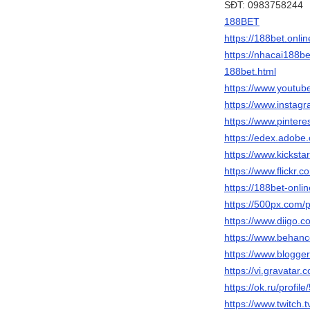
SĐT: 0983758244
188BET
https://188bet.onlin
https://nhacai188be
188bet.html
https://www.youtu
https://www.instag
https://www.pintere
https://edex.ado
https://www.kicksta
https://www.flickr.
https://188bet-onli
https://500px.com/
https://www.diigo.c
https://www.behanc
https://www.blogg
https://vi.gravatar
https://ok.ru/profi
https://www.twitch.