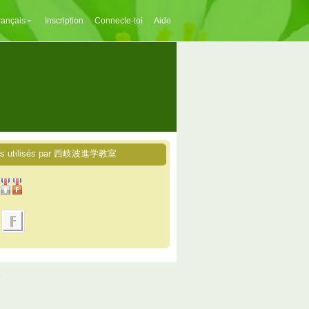
rançais
Inscription
Connecte-toi
Aide
ces utilisés par 西岐波進学教室