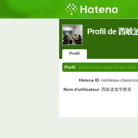
Profil de 
Profil
Profil
Dernière mise à jour:
29 nov. 2019
Hatena ID
nishikiwa-classro
Nom d'utilisateur
西岐波進学教室