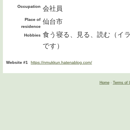
Occupation
会社員
Place of
仙台市
residence
食う寝る、見る、読む（イ
Hobbies
です）
Website #1
https://nmukkun.hatenablog.com/
Home
-
Terms of 