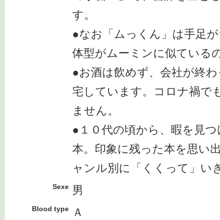
す。
●なお「ムっくん」は手足
体型がムーミンに似ている
●お酒は飲めず、会社が終
宅しています。コロナ禍で
ません。
●１０代の頃から、暇を見つ
本。印象に残った本を思い
ャンル別に「くくって」い
Sexe
男
Blood type
Ａ