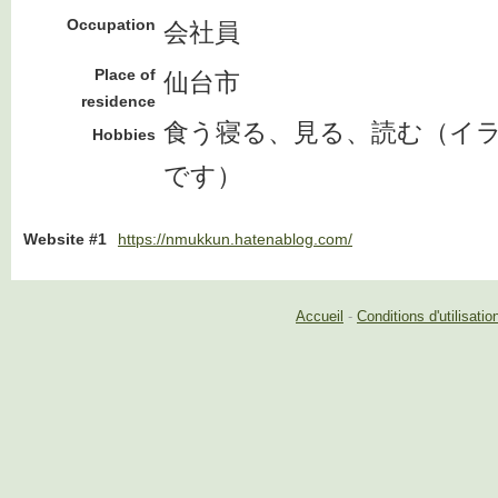
Occupation
会社員
Place of
仙台市
residence
食う寝る、見る、読む（イ
Hobbies
です）
Website #1
https://nmukkun.hatenablog.com/
Accueil
-
Conditions d'utilisatio