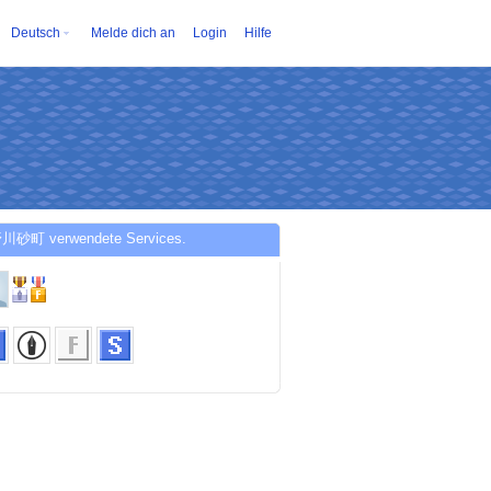
Deutsch
Melde dich an
Login
Hilfe
川砂町 verwendete Services.