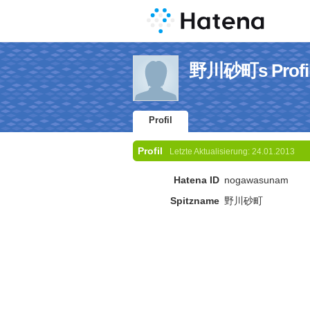
野川砂町s Profi
Profil
Profil
Letzte Aktualisierung:
24.01.2013
Hatena ID
nogawasunam
Spitzname
野川砂町