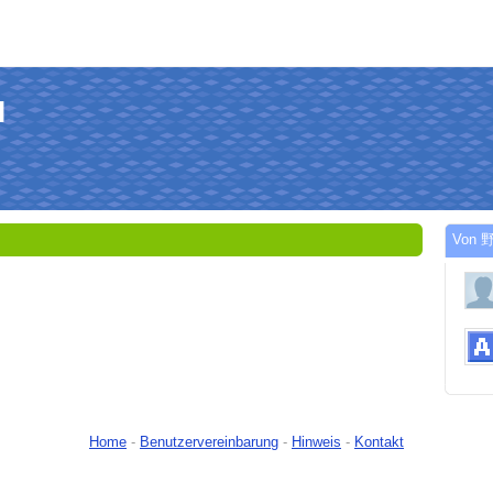
l
Von 野
Home
-
Benutzervereinbarung
-
Hinweis
-
Kontakt