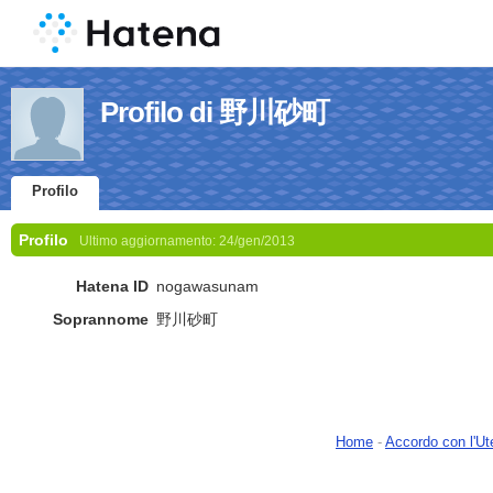
Profilo di 野川砂町
Profilo
Profilo
Ultimo aggiornamento:
24/gen/2013
Hatena ID
nogawasunam
Soprannome
野川砂町
Home
-
Accordo con l'Ut