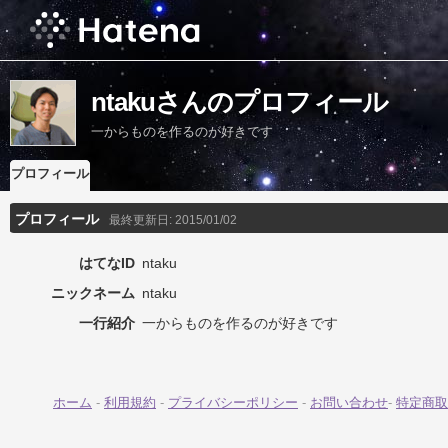
ntakuさんのプロフィール
一からものを作るのが好きです
プロフィール
プロフィール
最終更新日:
2015/01/02
はてなID
ntaku
ニックネーム
ntaku
一行紹介
一からものを作るのが好きです
ホーム
-
利用規約
-
プライバシーポリシー
-
お問い合わせ
-
特定商取