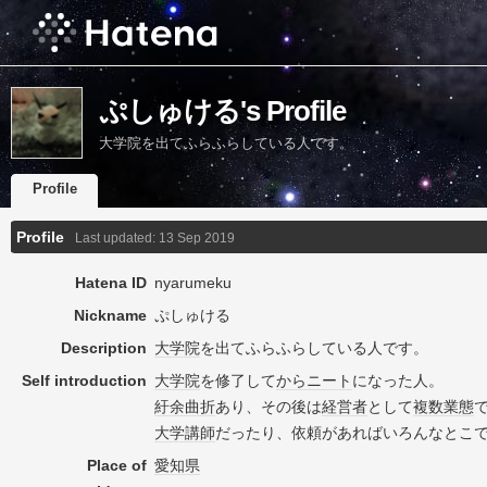
ぷしゅける's Profile
大学院を出てふらふらしている人です。
Profile
Profile
Last updated:
13 Sep 2019
Hatena ID
nyarumeku
Nickname
ぷしゅける
Description
大学院
を出てふらふらしている人です。
Self introduction
大学院
を修了して
から
ニート
になった人。
紆余曲折
あり、その後は
経営者
として
複数
業態
大学
講師
だったり、依頼があればいろんなとこ
Place of
愛知県