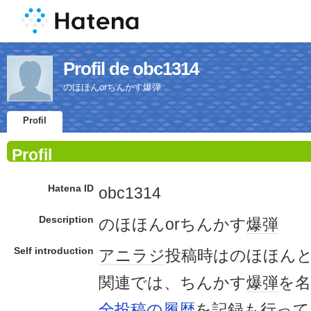
Profil de obc1314
のほほんorちんかす爆弾
Profil
Profil
Hatena ID
obc1314
Description
のほほんorちんかす
爆弾
Self introduction
アニラジ
投稿時はのほほん
関連では、ちんかす
爆弾
を
全投稿の履歴
を
記録
も行って