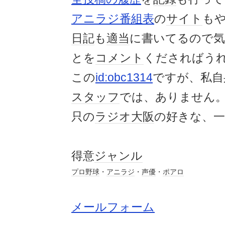
アニラジ番組表
の
サイト
も
日記
も
適当
に書いてるので
とを
コメント
くださればう
この
id:obc1314
ですが、私自
スタッフ
では、ありません
只の
ラジオ大阪
の好きな、一
得意
ジャンル
プロ野球
・
アニラジ
・
声優
・
ポアロ
メールフォーム