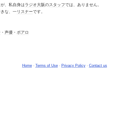
すが、私自身は
ラジオ大阪
の
スタッフ
では、ありません。
好きな、一
リスナー
です。
ジ
・
声優
・
ポアロ
Home
-
Terms of Use
-
Privacy Policy
-
Contact us