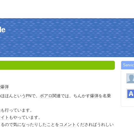
le
Servi
す
爆弾
のほほんとい
うP
Nで。
ポアロ
関連では、ちんかす
爆弾
を名乗
録
も行っています。
サイト
もやっています。
てるので気になったりしたことを
コメント
くださればうれしい