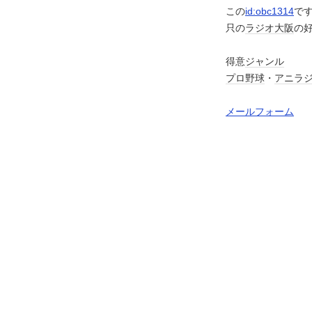
この
id:obc1314
で
只の
ラジオ大阪
の
得意
ジャンル
プロ野球
・
アニラ
メールフォーム