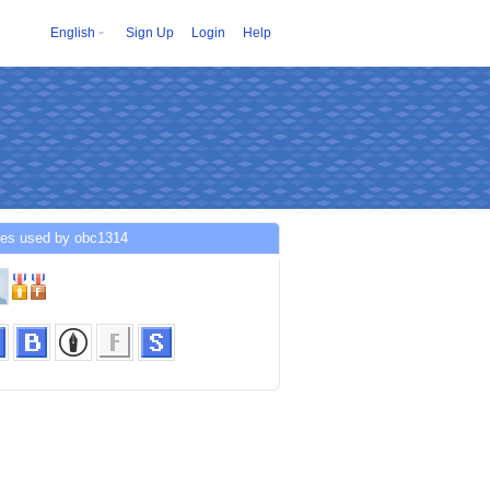
English
Sign Up
Login
Help
ces used by obc1314