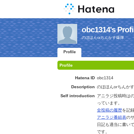
obc1314's Profi
のほほんorちんかす爆弾
Profile
Profile
Hatena ID
obc1314
Description
のほほんorちんか
Self introduction
アニラジ
投稿時は
っています。
全投稿の履歴
を
記
アニラジ番組表
の
日記
も
適当
に書い
です。