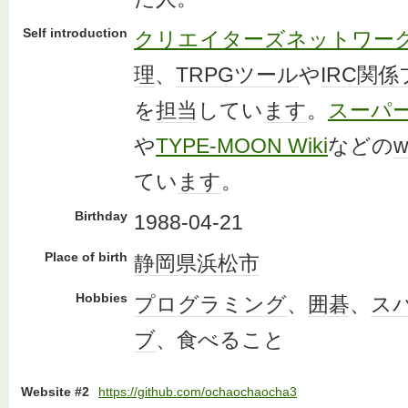
Self introduction
クリエイターズネットワー
理
、
TRPG
ツール
や
IRC
関係
を
担当
してい
ます
。
スーパー
や
TYPE-MOON Wiki
などの
w
てい
ます
。
Birthday
1988-04-21
Place of birth
静岡県
浜松市
Hobbies
プログラミング
、
囲碁
、
ス
ブ
、食べること
Website #2
https://github.com/ochaochaocha3