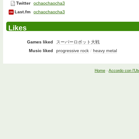
Twitter
ochaochaocha3
Last.fm
ochaochaocha3
Likes
Games liked
スーパーロボット大戦
Music liked
progressive rock
/
heavy metal
Home
-
Accordo con l'Ut