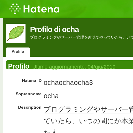
Profilo di ocha
プログラミングやサーバー管理を趣味でやっていたら、い
Profilo
Profilo
Ultimo aggiornamento:
04/giu/2019
Hatena ID
ochaochaocha3
Soprannome
ocha
Description
プログラミング
や
サーバー
ていたら、い
つの
間にか
本
た人。