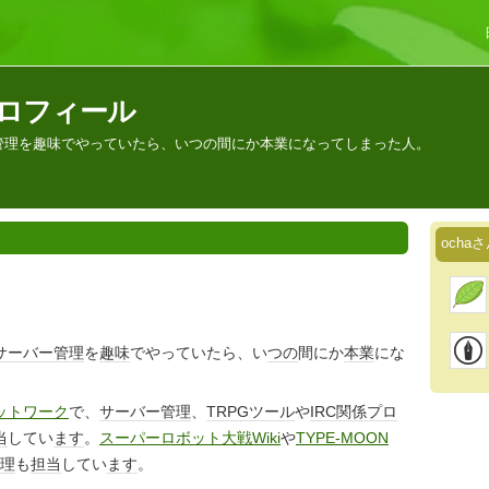
プロフィール
管理を趣味でやっていたら、いつの間にか本業になってしまった人。
och
サーバー
管理
を
趣味
でやっていたら、い
つの
間にか
本業
にな
ットワーク
で、
サーバー
管理
、
TRPG
ツール
や
IRC
関係
プロ
当
してい
ます
。
スーパーロボット大戦Wiki
や
TYPE-MOON
理
も
担当
してい
ます
。