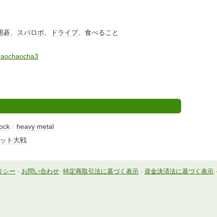
囲碁
、
スパロボ
、
ドライブ
、食べること
chaochaocha3
rock
/
heavy metal
ット大戦
リシー
-
お問い合わせ
-
特定商取引法に基づく表示
-
資金決済法に基づく表示