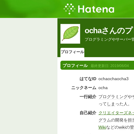
ochaさんの
プログラミングやサーバー
プロフィール
プロフィール
最終更新日:
2019/06/04
はてなID
ochaochaocha3
ニックネーム
ocha
一行紹介
プログラミング
や
って
しま
った人。
自己紹介
クリエイターズネ
グラム
の開発を
担
Wiki
などの
wiki
の
管