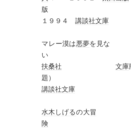
１９９４
講談社文庫
マレー漠は
悪夢
を見な
い １
扶桑社
文庫
題） １
講談社文庫
水木しげる
の大
冒
険
１