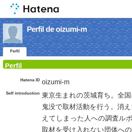
Perfil de oizumi-m
Perfil
Perfil
Hatena ID
oizumi-m
Self introduction
東京
生まれの
茨城
育ち。全国
鬼没で取材活動を行う。消え
えてしまった人への調査
ル
取材を受け入れない団体への