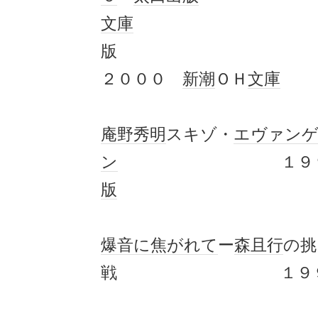
文庫
２０００
新潮
ＯＨ
文庫
庵野秀明
スキゾ・
エヴァン
ン
１９９
版
爆音に焦がれて
ー
森且行
の挑
戦 １９