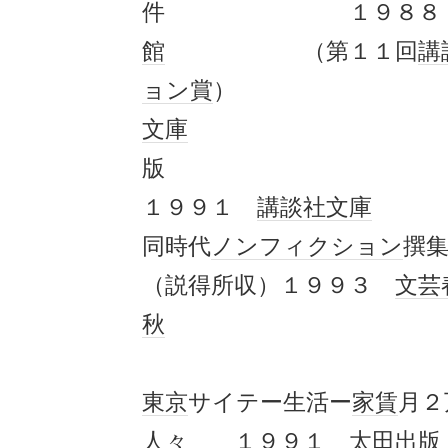
件 １９８
館
（第１１回
講
ョン賞
文庫
１９９１
講談社文庫
同時代
ノンフィクション
撰
（説得所収）１９９３
文芸
秋
東京
サイテー生活ー
家賃
月２
人
々 １９９１
太田出版