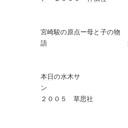
宮崎駿
の原点ー母と子の
物
語
２００２
本日
の水木サ
２００５
草思社