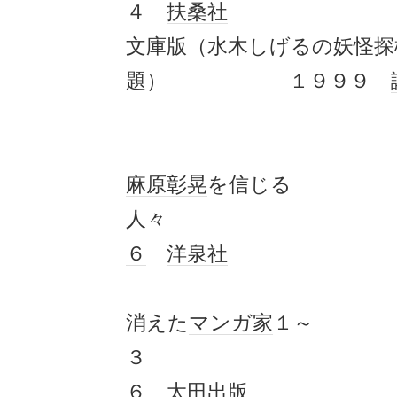
４
扶桑社
文庫
版（
水木しげる
の
妖怪
探
題） １９９９
麻原彰晃
を信じる
人々
６
洋泉社
消えた
マンガ家
１～
３
６
太田出版