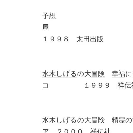
予想
１９９８
太田出版
水木しげる
の大
冒険
幸福
に
コ
１９９９
祥伝
水木しげる
の大
冒険
精霊
の
ア
２０００
祥伝社