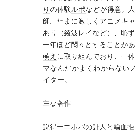
り
の体験
ルポ
などが得意。人
師。
たま
に激しく
アニメ
キ
あり（
綾波レイ
など）、恥
一年
ほど悶々とすることが
萌え
に取り組んでおり、一
マ
なんだかよくわからない
イター
。
主な著作
説得ー
エホバの証人
と輸血拒