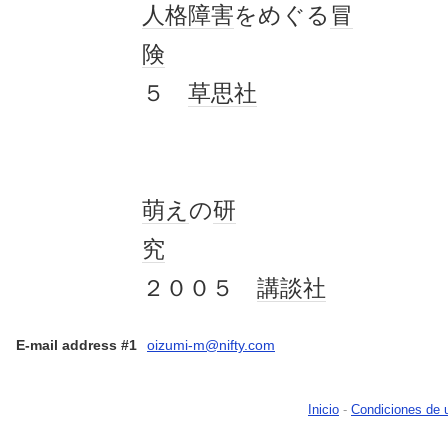
人格障害
をめぐる
冒
険
２
５
草思社
萌え
の
研
究
２００５
講談社
E-mail address #1
oizumi-m@nifty.com
Inicio
-
Condiciones de 