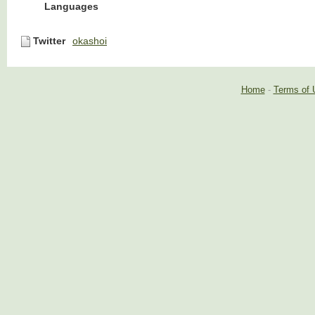
Languages
Twitter
okashoi
Home
-
Terms of 