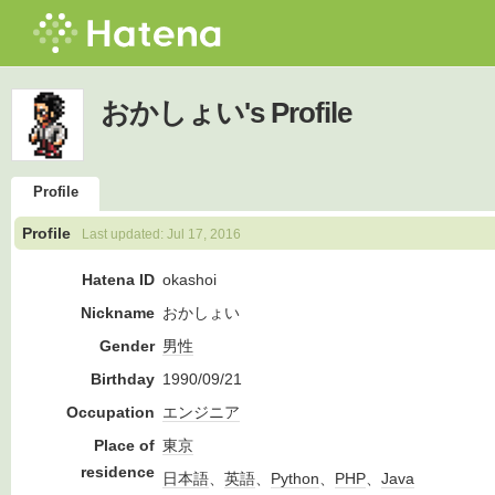
おかしょい's Profile
Profile
Profile
Last updated:
Jul 17, 2016
Hatena ID
okashoi
Nickname
おかしょい
Gender
男性
Birthday
1990/09/21
Occupation
エンジニア
Place of
東京
residence
日本語
、
英語
、
Python
、
PHP
、
Java