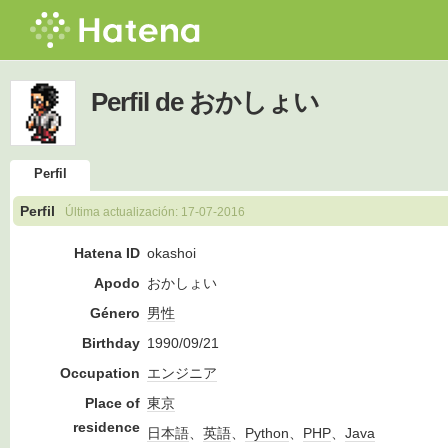
Perfil de おかしょい
Perfil
Perfil
Última actualización:
17-07-2016
Hatena ID
okashoi
Apodo
おかしょい
Género
男性
Birthday
1990/09/21
Occupation
エンジニア
Place of
東京
residence
日本語
、
英語
、
Python
、
PHP
、
Java