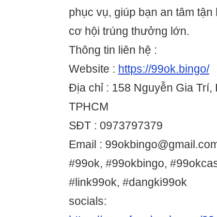
phục vụ, giúp bạn an tâm tận
cơ hội trúng thưởng lớn.
Thông tin liên hệ :
Website :
https://99ok.bingo/
Địa chỉ : 158 Nguyễn Gia Trí,
TPHCM
SĐT : 0973797379
Email : 99okbingo@gmail.co
#99ok, #99okbingo, #99okcas
#link99ok, #dangki99ok
socials: