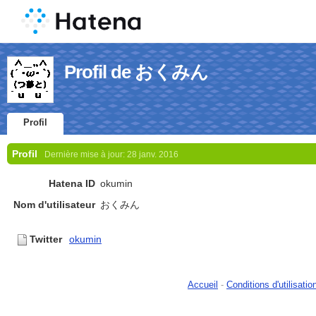
Profil de おくみん
Profil
Profil
Dernière mise à jour:
28 janv. 2016
Hatena ID
okumin
Nom d'utilisateur
おくみん
Twitter
okumin
Accueil
-
Conditions d'utilisatio