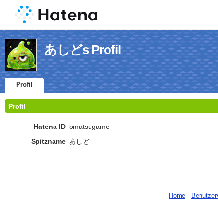
あしどs Profil
Profil
Profil
Hatena ID
omatsugame
Spitzname
あしど
Home
-
Benutzer