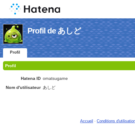
Profil de あしど
Profil
Profil
Hatena ID
omatsugame
Nom d'utilisateur
あしど
Accueil
-
Conditions d'utilisatio