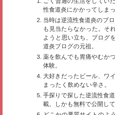
ごく
普通
の
生活
をしてい
性食道炎
にかかって
しま
当時は
逆流性食道炎
の
ブロ
も見当たらなかった。そ
ようと思い立ち、
ブログ
道炎
ブログ
の
元祖
。
薬を飲んでも
胃痛
やむか
体験
。
大好きだった
ビール
、
ワ
まったく飲めない辛さ。
手探りで探した
逆流性食道
載。
しか
も
無料
で公開し
どこかの悪質
サイト
のよ