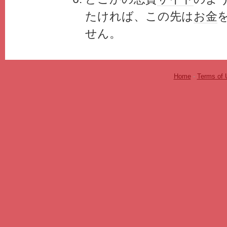
たければ、この先は
お金
せん。
Home
-
Terms of 