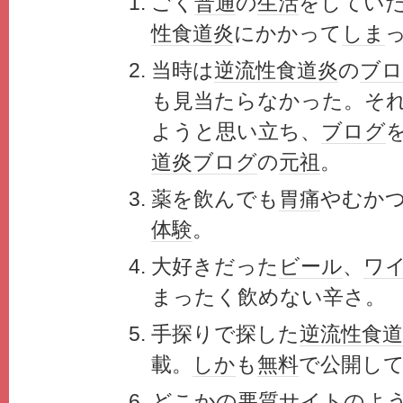
ごく
普通
の
生活
をしてい
性食道炎
にかかって
しま
当時は
逆流性食道炎
の
ブロ
も見当たらなかった。そ
ようと思い立ち、
ブログ
道炎
ブログ
の
元祖
。
薬を飲んでも
胃痛
やむか
体験
。
大好きだった
ビール
、
ワ
まったく飲めない辛さ。
手探りで探した
逆流性食道
載。
しか
も
無料
で公開し
どこかの悪質
サイト
のよ