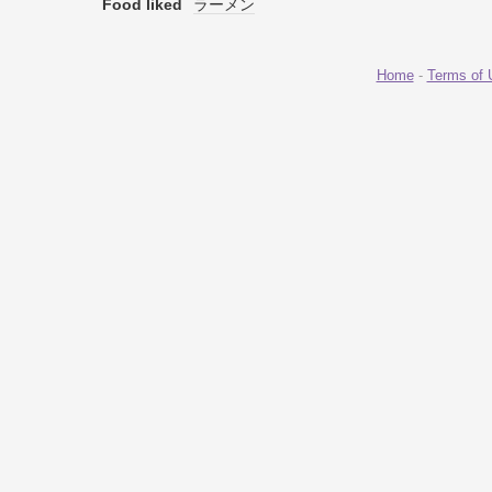
Food liked
ラーメン
Home
-
Terms of 