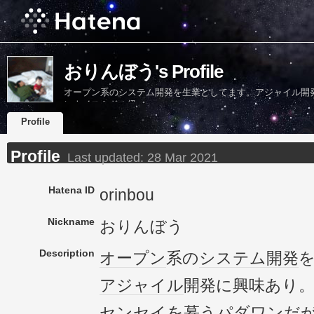
おりんぼう's Profile
オープン系のシステム開発を生業としてます。アジャイル開
にナイスミドル級
Profile
Profile
Last updated:
28 Mar 2021
Hatena ID
orinbou
Nickname
おりんぼう
Description
オープン
系の
システム開発
アジャイル
開発に興味あり
センセイを慕うパダワンだ